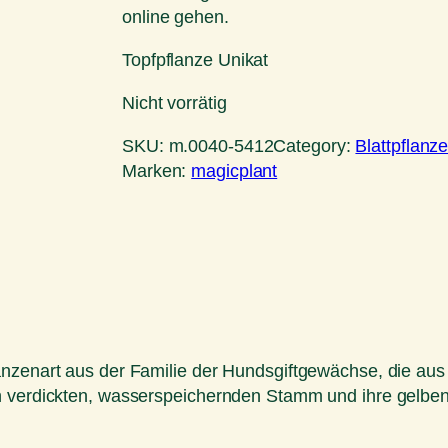
online gehen.
Topfpflanze Unikat
Nicht vorrätig
SKU:
m.0040-5412
Category:
Blattpflanz
Marken:
magicplant
anzenart aus der Familie der Hundsgiftgewächse, die au
n verdickten, wasserspeichernden Stamm und ihre gelben 