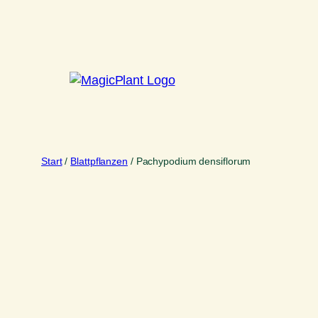
Zum
Inhalt
springen
Start
/
Blattpflanzen
/ Pachypodium densiflorum