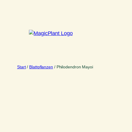
Zum
Inhalt
springen
Start
/
Blattpflanzen
/ Philodendron Mayoi