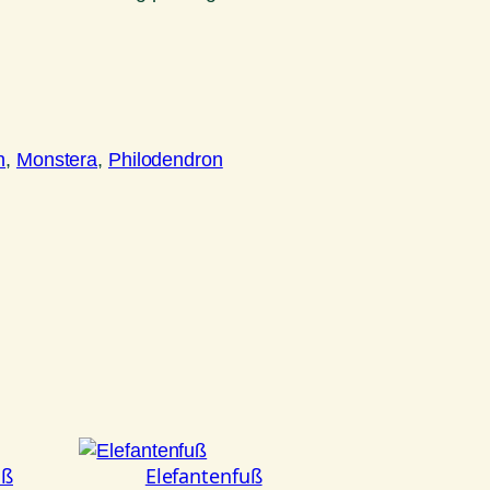
n
, 
Monstera
, 
Philodendron
uß
Elefantenfuß