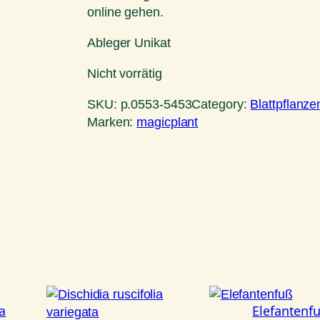
online gehen.
Ableger Unikat
Nicht vorrätig
SKU:
p.0553-5453
Category:
Blattpflanze
Marken:
magicplant
ta
Elefantenf