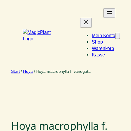
Zum
Inhalt
springen
Mein Konto
Shop
Warenkorb
Kasse
Start
/
Hoya
/ Hoya macrophylla f. variegata
Hoya macrophylla f.