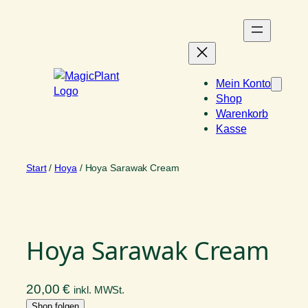
Zum
Inhalt
springen
Mein Konto
Shop
Warenkorb
Kasse
Start
/
Hoya
/ Hoya Sarawak Cream
Hoya Sarawak Cream
20,00
€
inkl. MWSt.
Shop folgen