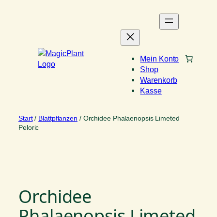
Zum
Inhalt
springen
Mein Konto
Shop
Warenkorb
Kasse
Start
/
Blattpflanzen
/ Orchidee Phalaenopsis Limeted
Peloric
Orchidee
Phalaenopsis Limeted