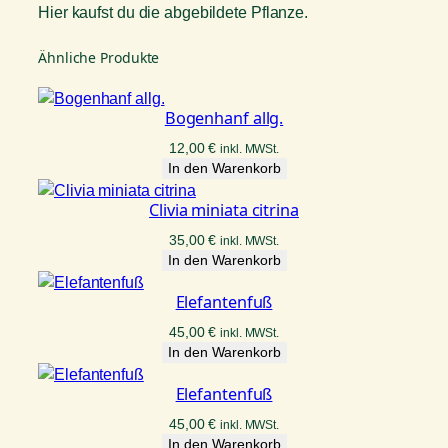
r
Hier kaufst du die abgebildete Pflanze.
o
n
Ähnliche Produkte
P
r
i
Bogenhanf allg.
n
12,00
€
inkl. MWSt.
c
In den Warenkorb
e
o
Clivia miniata citrina
f
35,00
€
inkl. MWSt.
O
In den Warenkorb
r
a
Elefantenfuß
n
45,00
€
inkl. MWSt.
g
In den Warenkorb
e
M
Elefantenfuß
e
n
45,00
€
inkl. MWSt.
In den Warenkorb
g