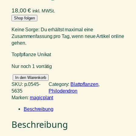
18,00
€
inkl. MWSt.
Shop folgen
Keine Sorge: Du erhältst maximal eine
Zusammenfassung pro Tag, wenn neue Artikel online
gehen.
Topfpflanze Unikat
Nur noch 1 vorrätig
P
In den Warenkorb
h
SKU:
p.0545-
Category:
Blattpflanzen
, 
i
5635
Philodendron
l
Marken:
magicplant
o
Beschreibung
d
e
Beschreibung
n
d