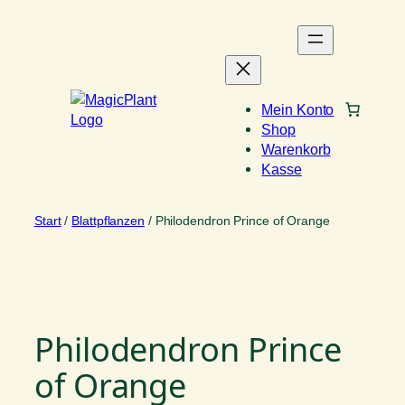
Zum
Inhalt
springen
Mein Konto
Shop
Warenkorb
Kasse
Start
/
Blattpflanzen
/ Philodendron Prince of Orange
Philodendron Prince
of Orange