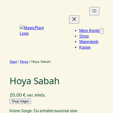
Zum
Inhalt
springen
Mein Konto
Shop
Warenkorb
Kasse
Start
/
Hoya
/ Hoya Sabah
Hoya Sabah
20,00
€
inkl. MWSt.
Shop folgen
Keine Sorge: Du erhältst maximal eine