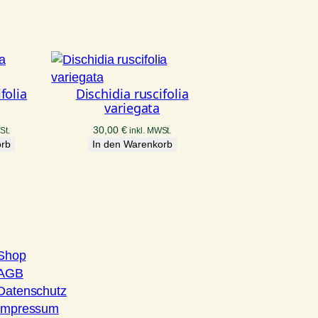
folia
Dischidia ruscifolia
variegata
30,00
€
St.
inkl. MWSt.
orb
In den Warenkorb
Shop
AGB
Datenschutz
Impressum