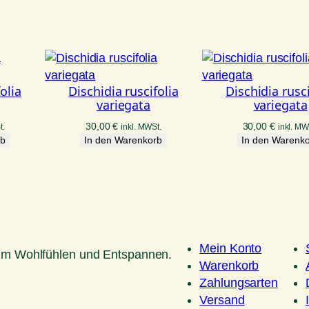
olia
Dischidia ruscifolia
Dischidia rusci
variegata
variegata
30,00
€
30,00
€
t.
inkl. MWSt.
inkl. MW
rb
In den Warenkorb
In den Warenk
Mein Konto
um Wohlfühlen und Entspannen.
Warenkorb
Zahlungsarten
Versand