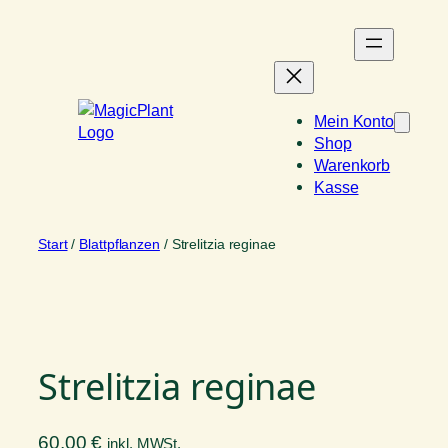
Zum
Inhalt
springen
Mein Konto
Shop
Warenkorb
Kasse
Start
/
Blattpflanzen
/ Strelitzia reginae
Strelitzia reginae
60,00
€
inkl. MWSt.