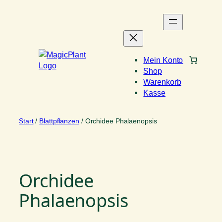
Zum
Inhalt
springen
Mein Konto
Shop
Warenkorb
Kasse
Start
/
Blattpflanzen
/ Orchidee Phalaenopsis
Orchidee
Phalaenopsis