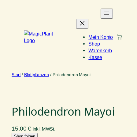
Zum
Inhalt
springen
Mein Konto
Shop
Warenkorb
Kasse
Start
/
Blattpflanzen
/ Philodendron Mayoi
Philodendron Mayoi
15,00
€
inkl. MWSt.
Shop folgen