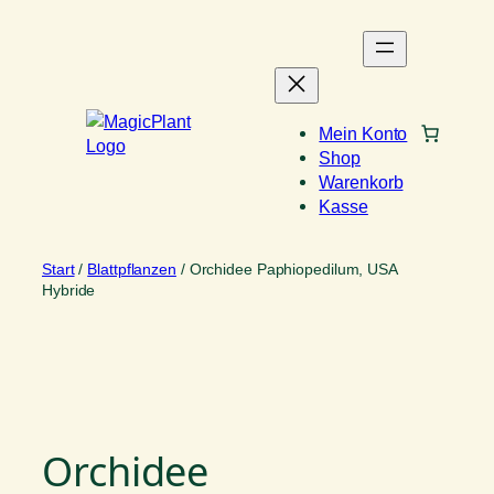
Zum
Inhalt
springen
Mein Konto
Shop
Warenkorb
Kasse
Start
/
Blattpflanzen
/ Orchidee Paphiopedilum, USA
Hybride
Orchidee