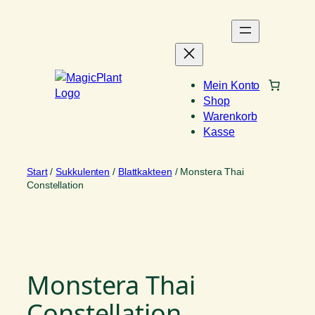
Zum
Inhalt
springen
Mein Konto
Shop
Warenkorb
Kasse
Start
/
Sukkulenten
/
Blattkakteen
/ Monstera Thai
Constellation
Monstera Thai
Constellation