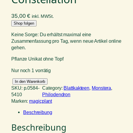
35,00
€
inkl. MWSt.
Shop folgen
Keine Sorge: Du erhältst maximal eine
Zusammenfassung pro Tag, wenn neue Artikel online
gehen.
Pflanze Unikat ohne Topf
Nur noch 1 vorrätig
M
In den Warenkorb
o
SKU:
p.0584-
Category:
Blattkakteen
, 
Monstera
, 
n
5410
Philodendron
s
Marken:
magicplant
t
Beschreibung
e
r
Beschreibung
a