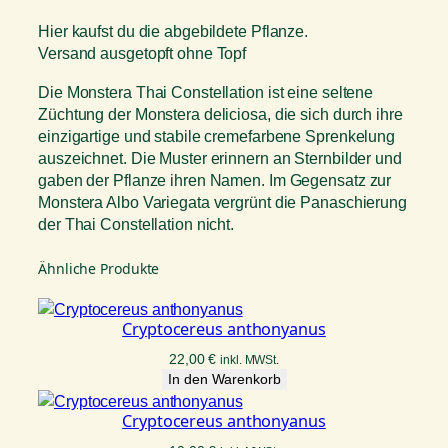
T
h
Hier kaufst du die abgebildete Pflanze.
a
Versand ausgetopft ohne Topf
i
C
Die Monstera Thai Constellation ist eine seltene
o
Züchtung der Monstera deliciosa, die sich durch ihre
n
einzigartige und stabile cremefarbene Sprenkelung
s
auszeichnet. Die Muster erinnern an Sternbilder und
t
gaben der Pflanze ihren Namen. Im Gegensatz zur
e
Monstera Albo Variegata vergrünt die Panaschierung
l
der Thai Constellation nicht.
l
a
Ähnliche Produkte
t
i
Cryptocereus anthonyanus
o
n
22,00
€
inkl. MWSt.
M
In den Warenkorb
e
Cryptocereus anthonyanus
n
g