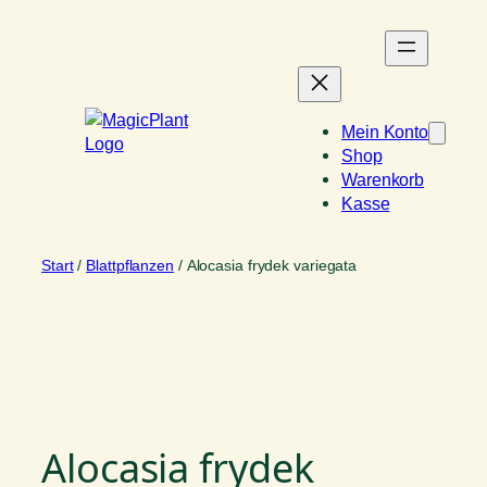
Zum
Inhalt
springen
Mein Konto
Shop
Warenkorb
Kasse
Start
/
Blattpflanzen
/ Alocasia frydek variegata
Alocasia frydek