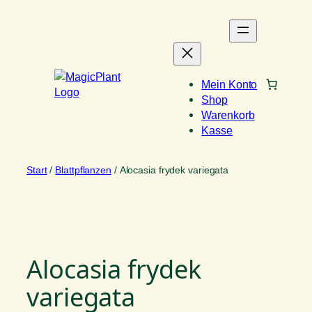
Zum
Inhalt
springen
Mein Konto
Shop
Warenkorb
Kasse
Start
/
Blattpflanzen
/ Alocasia frydek variegata
Alocasia frydek
variegata