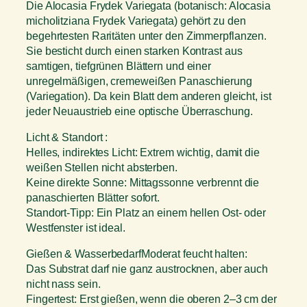
Die Alocasia Frydek Variegata (botanisch: Alocasia
micholitziana Frydek Variegata) gehört zu den
begehrtesten Raritäten unter den Zimmerpflanzen.
Sie besticht durch einen starken Kontrast aus
samtigen, tiefgrünen Blättern und einer
unregelmäßigen, cremeweißen Panaschierung
(Variegation). Da kein Blatt dem anderen gleicht, ist
jeder Neuaustrieb eine optische Überraschung.
Licht & Standort :
Helles, indirektes Licht: Extrem wichtig, damit die
weißen Stellen nicht absterben.
Keine direkte Sonne: Mittagssonne verbrennt die
panaschierten Blätter sofort.
Standort-Tipp: Ein Platz an einem hellen Ost- oder
Westfenster ist ideal.
Gießen & WasserbedarfModerat feucht halten:
Das Substrat darf nie ganz austrocknen, aber auch
nicht nass sein.
Fingertest: Erst gießen, wenn die oberen 2–3 cm der