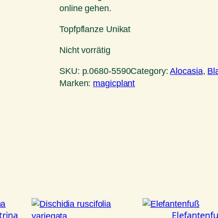
online gehen.
Topfpflanze Unikat
Nicht vorrätig
SKU:
p.0680-5590
Category:
Alocasia
, 
Bl
Marken:
magicplant
trina
Elefantenf