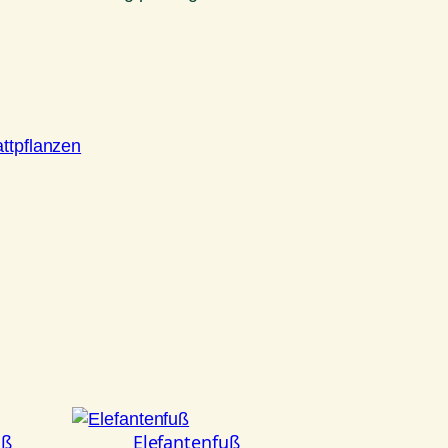
attpflanzen
uß
Elefantenfuß