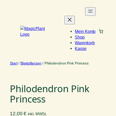
Zum
Inhalt
springen
Mein Konto
Shop
Warenkorb
Kasse
Start
/
Blattpflanzen
/ Philodendron Pink Princess
Philodendron Pink
Princess
12,00
€
inkl. MWSt.