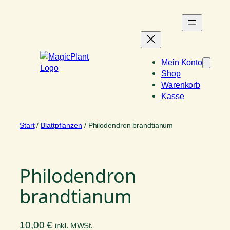
Zum
Inhalt
springen
Mein Konto
Shop
Warenkorb
Kasse
Start
/
Blattpflanzen
/ Philodendron brandtianum
Philodendron
brandtianum
10,00
€
inkl. MWSt.