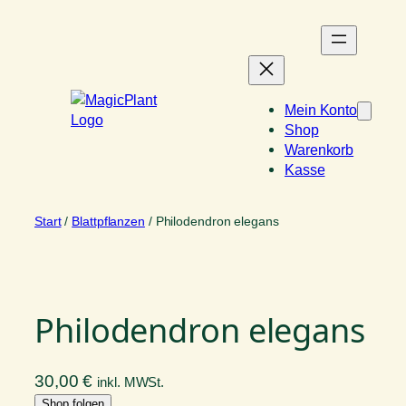
Zum
Inhalt
springen
Mein Konto
Shop
Warenkorb
Kasse
Start
/
Blattpflanzen
/ Philodendron elegans
Philodendron elegans
30,00
€
inkl. MWSt.
Shop folgen